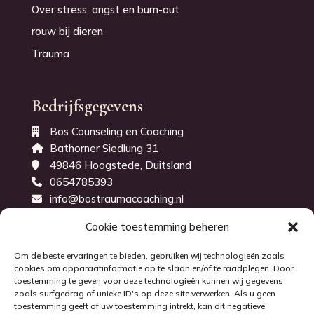
Over stress, angst en burn-out
rouw bij dieren
Trauma
Bedrijfsgegevens
Bos Counseling en Coaching
Bathorner Siedlung 31
49846 Hoogstede, Duitsland
0654785393
info@bostraumacoaching.nl
KvK-nummer: 71843914
Cookie toestemming beheren
Om de beste ervaringen te bieden, gebruiken wij technologieën zoals
cookies om apparaatinformatie op te slaan en/of te raadplegen. Door
toestemming te geven voor deze technologieën kunnen wij gegevens
zoals surfgedrag of unieke ID's op deze site verwerken. Als u geen
toestemming geeft of uw toestemming intrekt, kan dit negatieve