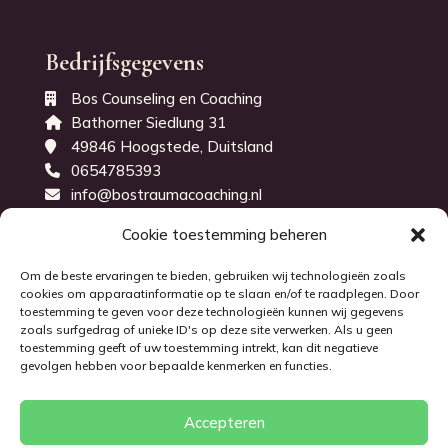
Bedrijfsgegevens
Bos Counseling en Coaching
Bathorner Siedlung 31
49846 Hoogstede, Duitsland
0654785393
info@bostraumacoaching.nl
KvK-nummer: 71843914
Cookie toestemming beheren
Om de beste ervaringen te bieden, gebruiken wij technologieën zoals
cookies om apparaatinformatie op te slaan en/of te raadplegen. Door
toestemming te geven voor deze technologieën kunnen wij gegevens
zoals surfgedrag of unieke ID's op deze site verwerken. Als u geen
toestemming geeft of uw toestemming intrekt, kan dit negatieve
gevolgen hebben voor bepaalde kenmerken en functies.
Algemene voorwaarden
Disclaimer
Accepteren
Privacybeleid
Cookies