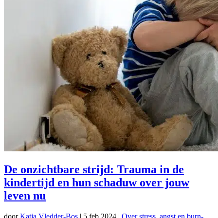
De onzichtbare strijd: Trauma in de
kindertijd en hun schaduw over jouw
leven nu
door
Katja Vledder-Bos
|
5 feb 2024
|
Over stress, angst en burn-