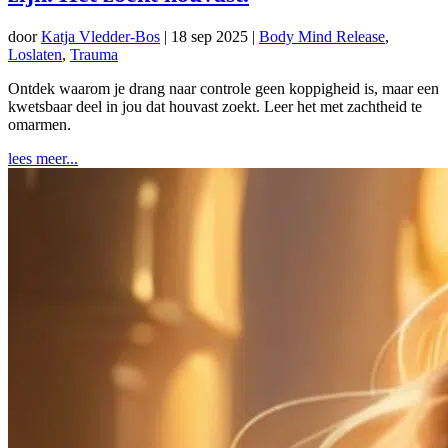
door
Katja Vledder-Bos
|
18 sep 2025
|
Body Mind Release
,
Loslaten
,
Trauma
Ontdek waarom je drang naar controle geen koppigheid is, maar een
kwetsbaar deel in jou dat houvast zoekt. Leer het met zachtheid te
omarmen.
lees meer...