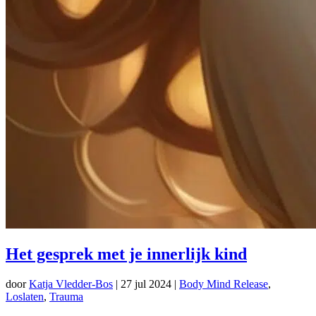
Het gesprek met je innerlijk kind
door
Katja Vledder-Bos
|
27 jul 2024
|
Body Mind Release
,
Loslaten
,
Trauma