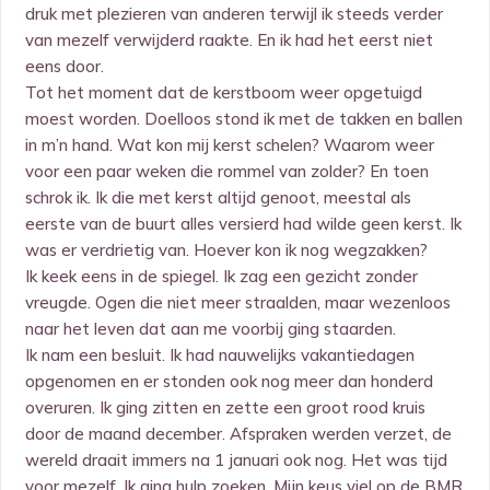
druk met plezieren van anderen terwijl ik steeds verder
van mezelf verwijderd raakte. En ik had het eerst niet
eens door.
Tot het moment dat de kerstboom weer opgetuigd
moest worden. Doelloos stond ik met de takken en ballen
in m’n hand. Wat kon mij kerst schelen? Waarom weer
voor een paar weken die rommel van zolder? En toen
schrok ik. Ik die met kerst altijd genoot, meestal als
eerste van de buurt alles versierd had wilde geen kerst. Ik
was er verdrietig van. Hoever kon ik nog wegzakken?
Ik keek eens in de spiegel. Ik zag een gezicht zonder
vreugde. Ogen die niet meer straalden, maar wezenloos
naar het leven dat aan me voorbij ging staarden.
Ik nam een besluit. Ik had nauwelijks vakantiedagen
opgenomen en er stonden ook nog meer dan honderd
overuren. Ik ging zitten en zette een groot rood kruis
door de maand december. Afspraken werden verzet, de
wereld draait immers na 1 januari ook nog. Het was tijd
voor mezelf. Ik ging hulp zoeken. Mijn keus viel op de BMR