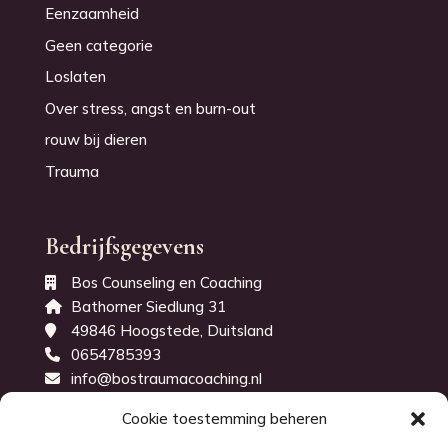
Eenzaamheid
Geen categorie
Loslaten
Over stress, angst en burn-out
rouw bij dieren
Trauma
Bedrijfsgegevens
Bos Counseling en Coaching
Bathorner Siedlung 31
49846 Hoogstede, Duitsland
0654785393
info@bostraumacoaching.nl
KvK-nummer: 71843914
Cookie toestemming beheren