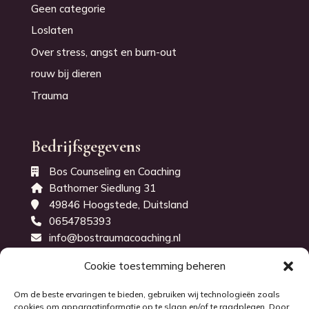
Geen categorie
Loslaten
Over stress, angst en burn-out
rouw bij dieren
Trauma
Bedrijfsgegevens
Bos Counseling en Coaching
Bathorner Siedlung 31
49846 Hoogstede, Duitsland
0654785393
info@bostraumacoaching.nl
KvK-nummer: 71843914
Cookie toestemming beheren
Om de beste ervaringen te bieden, gebruiken wij technologieën zoals
cookies om apparaatinformatie op te slaan en/of te raadplegen. Door