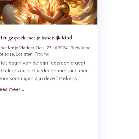
Het gesprek met je innerlijk kind
door
Katja Vledder-Bos
|
27 jul 2024
|
Body Mind
Release
,
Loslaten
,
Trauma
Het begin van de pijn Iedereen draagt
littekens uit het verleden met zich mee.
Voor sommigen zijn deze littekens...
lees meer...