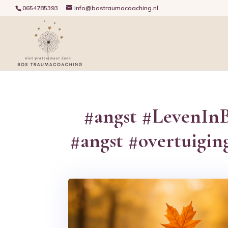
0654785393
info@bostraumacoaching.nl
#angst #LevenInB
#angst #overtuigin