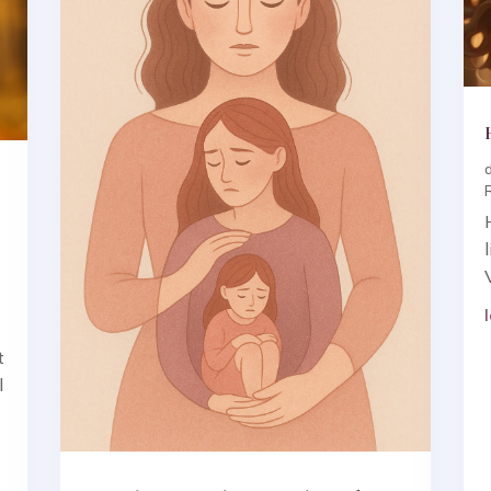
d
t
l
t