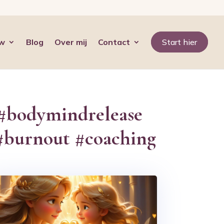
uw
Blog
Over mij
Contact
Start hier
 #bodymindrelease
 #burnout #coaching