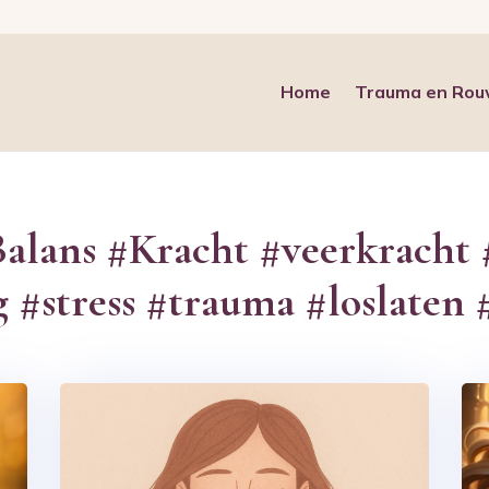
Home
Trauma en Ro
alans #Kracht #veerkracht
g #stress #trauma #loslaten