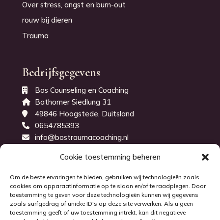
Over stress, angst en burn-out
rouw bij dieren
Trauma
Bedrijfsgegevens
Bos Counseling en Coaching
Bathorner Siedlung 31
49846 Hoogstede, Duitsland
0654785393
info@bostraumacoaching.nl
KvK-nummer: 71843914
Cookie toestemming beheren
Om de beste ervaringen te bieden, gebruiken wij technologieën zoals
cookies om apparaatinformatie op te slaan en/of te raadplegen. Door
toestemming te geven voor deze technologieën kunnen wij gegevens
zoals surfgedrag of unieke ID's op deze site verwerken. Als u geen
toestemming geeft of uw toestemming intrekt, kan dit negatieve