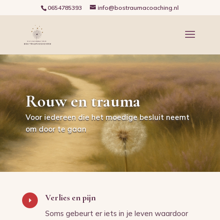
0654785393
info@bostraumacoaching.nl
Rouw en trauma
Voor iedereen die het moedige besluit neemt
om door te gaan
Verlies en pijn
E
Soms gebeurt er iets in je leven waardoor