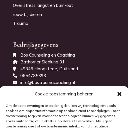
Over stress, angst en burn-out
rouw bij dieren
Trauma
Bedrijfsgegevens
Bos Counseling en Coaching
Bathorner Siedlung 31
49846 Hoogstede, Duitsland
0654785393
info@bostraumacoaching.nl
KvK-nummer: 71843914
Cookie toestemming beheren
Om de beste ervaringen te bieden, gebruiken wij technologieën zoals
cookies om apparaatinformatie op te slaan en/of te raadplegen. Door
toestemming te geven voor deze technologieën kunnen wij gegevens
zoals surfgedrag of unieke ID's op deze site verwerken. Als u geen
toestemming geeft of uw toestemming intrekt, kan dit negatieve