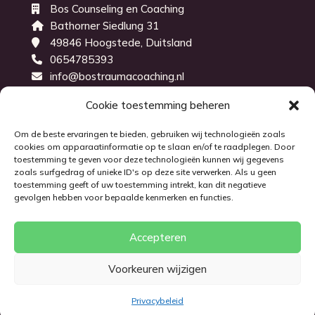
Bos Counseling en Coaching
Bathorner Siedlung 31
49846 Hoogstede, Duitsland
0654785393
info@bostraumacoaching.nl
KvK-nummer: 71843914
Cookie toestemming beheren
Om de beste ervaringen te bieden, gebruiken wij technologieën zoals
cookies om apparaatinformatie op te slaan en/of te raadplegen. Door
toestemming te geven voor deze technologieën kunnen wij gegevens
zoals surfgedrag of unieke ID's op deze site verwerken. Als u geen
toestemming geeft of uw toestemming intrekt, kan dit negatieve
gevolgen hebben voor bepaalde kenmerken en functies.
Algemene voorwaarden
Disclaimer
Accepteren
Privacybeleid
Cookies
Voorkeuren wijzigen
© 2026 Deze website draait op het websitesysteem
Bloom
Privacybeleid