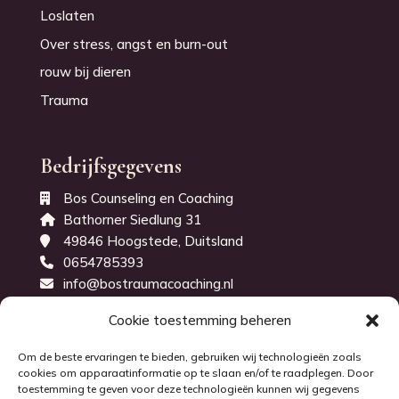
Loslaten
Over stress, angst en burn-out
rouw bij dieren
Trauma
Bedrijfsgegevens
Bos Counseling en Coaching
Bathorner Siedlung 31
49846 Hoogstede, Duitsland
0654785393
info@bostraumacoaching.nl
KvK-nummer: 71843914
Cookie toestemming beheren
Om de beste ervaringen te bieden, gebruiken wij technologieën zoals
cookies om apparaatinformatie op te slaan en/of te raadplegen. Door
toestemming te geven voor deze technologieën kunnen wij gegevens